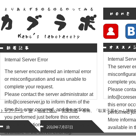
Internal Serv
Internal Server Error
The server en
The server encountered an internal error
misconfigura
or misconfiguration and was unable to
complete you
complete your request.
Please contac
Please contact the server administrator at
info@coreserv
info@coreserver.jp to inform them of the
this error oc
time this error occurred, and the actions
トップページ
>
旅
>
地域で選ぶ
>
関東周辺
> 板橋、「駄菓子屋ゲーム博物
performed just
you performed just before this error.
More informat
More information about this error may be
available in t
旅
2010年7月07日
available in the server error log.