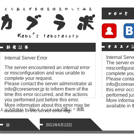
Internal Serv
Internal Server Error
The server en
The server encountered an internal error
misconfigura
or misconfiguration and was unable to
complete you
complete your request.
Please contac
Please contact the server administrator at
info@coreserv
info@coreserver.jp to inform them of the
this error oc
time this error occurred, and the actions
performed just
you performed just before this error.
More informat
More information about this error may be
available in t
トップページ
>
グルメ
>
ジャンルで選ぶ
>
体験
available in the server error log.
旅
2011年6月12日