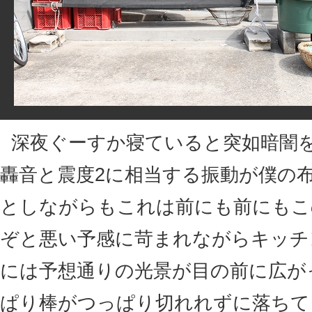
深夜ぐーすか寝ていると突如暗闇
轟音と震度2に相当する振動が僕の
としながらもこれは前にも前にもこ
ぞと悪い予感に苛まれながらキッチ
には予想通りの光景が目の前に広が
ぱり棒がつっぱり切れれずに落ちて