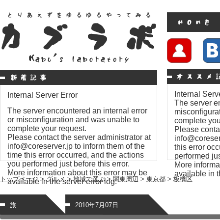
Internal Serv
Internal Server Error
The server en
The server encountered an internal error
misconfigura
or misconfiguration and was unable to
complete you
complete your request.
Please contac
Please contact the server administrator at
info@coreserv
info@coreserver.jp to inform them of the
this error oc
time this error occurred, and the actions
performed just
you performed just before this error.
More informat
More information about this error may be
available in t
トップページ
>
グルメ
>
地域で選ぶ
>
関東周辺
>
東京都
>
板橋区
available in the server error log.
旅
2010年7月07日