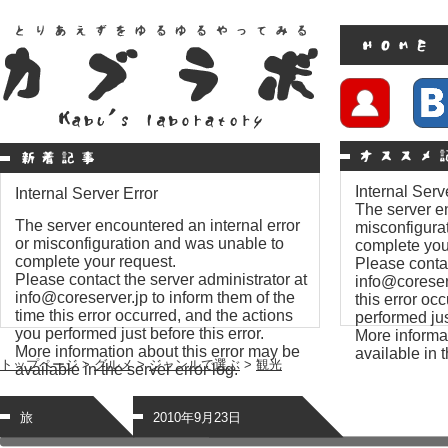
Internal Serv
Internal Server Error
The server en
The server encountered an internal error
misconfigura
or misconfiguration and was unable to
complete you
complete your request.
Please contac
Please contact the server administrator at
info@coreserv
info@coreserver.jp to inform them of the
this error oc
time this error occurred, and the actions
performed just
you performed just before this error.
More informat
More information about this error may be
available in t
トップページ
>
グルメ
>
ジャンルで選ぶ
>
観光
available in the server error log.
旅
2010年9月23日