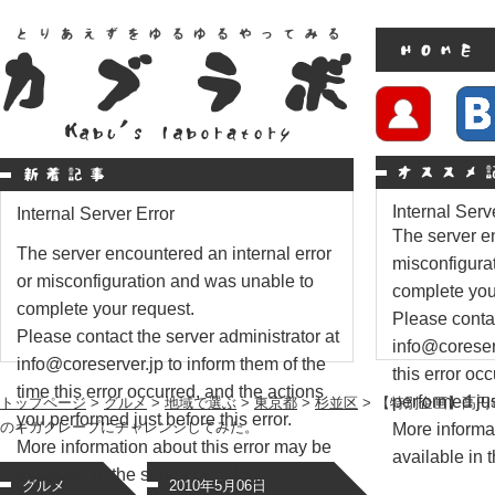
Internal Serv
Internal Server Error
The server en
The server encountered an internal error
misconfigura
or misconfiguration and was unable to
complete you
complete your request.
Please contac
Please contact the server administrator at
info@coreserv
info@coreserver.jp to inform them of the
this error oc
time this error occurred, and the actions
performed just
トップページ
>
グルメ
>
地域で選ぶ
>
東京都
>
杉並区
> 【特別企画】高円寺
you performed just before this error.
のギガクレープにチャレンジしてみた。
More informat
More information about this error may be
available in t
available in the server error log.
グルメ
2010年5月06日