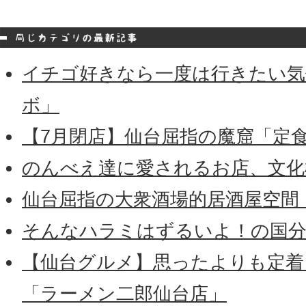
イチゴ好きなら一度は行きたい気
ボ」
【7月閉店】仙台屈指の魔窟「定
のんべえ達に愛されるお店、文化
仙台屈指の大衆酒場的居酒屋空間
そんなハラミはずるいよ！の国分
【仙台グルメ】思ったよりも定着
「ラーメン二郎仙台店」