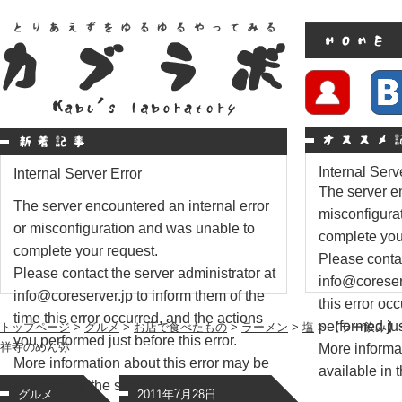
Internal Serv
Internal Server Error
The server en
The server encountered an internal error
misconfigura
or misconfiguration and was unable to
complete you
complete your request.
Please contac
Please contact the server administrator at
info@coreserv
info@coreserver.jp to inform them of the
this error oc
time this error occurred, and the actions
performed just
トップページ
>
グルメ
>
お店で食べたもの
>
ラーメン
>
塩
> 【ラー飲み
you performed just before this error.
祥寺のめん弥
More informat
More information about this error may be
available in t
available in the server error log.
グルメ
2011年7月28日