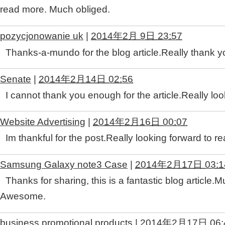
read more. Much obliged.
pozycjonowanie uk
|
2014年2月 9日 23:57
Thanks-a-mundo for the blog article.Really thank y
Senate
|
2014年2月14日 02:56
I cannot thank you enough for the article.Really lo
Website Advertising
|
2014年2月16日 00:07
Im thankful for the post.Really looking forward to r
Samsung Galaxy note3 Case
|
2014年2月17日 03:1
Thanks for sharing, this is a fantastic blog article.
Awesome.
business promotional products
|
2014年2月17日 06: