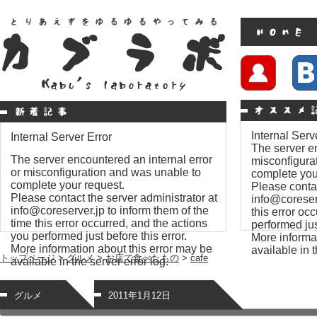
Internal Serv
Internal Server Error
The server en
The server encountered an internal error
misconfigura
or misconfiguration and was unable to
complete you
complete your request.
Please contac
Please contact the server administrator at
info@coreserv
info@coreserver.jp to inform them of the
this error oc
time this error occurred, and the actions
performed just
you performed just before this error.
More informat
More information about this error may be
available in t
トップページ
>
グルメ
>
お店で食べたもの
>
cafe
available in the server error log.
グルメ
2011年1月12日