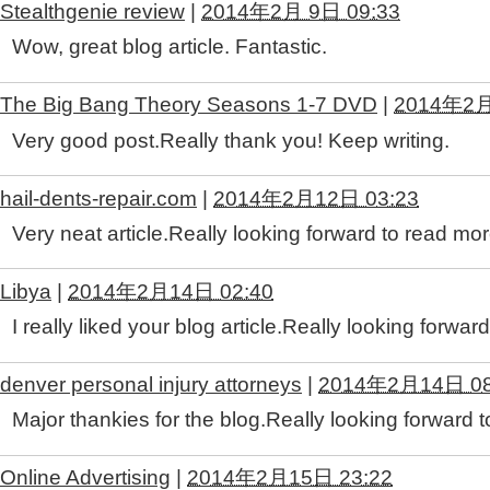
Stealthgenie review
|
2014年2月 9日 09:33
Wow, great blog article. Fantastic.
The Big Bang Theory Seasons 1-7 DVD
|
2014年2月
Very good post.Really thank you! Keep writing.
hail-dents-repair.com
|
2014年2月12日 03:23
Very neat article.Really looking forward to read mor
Libya
|
2014年2月14日 02:40
I really liked your blog article.Really looking forwar
denver personal injury attorneys
|
2014年2月14日 08
Major thankies for the blog.Really looking forward t
Online Advertising
|
2014年2月15日 23:22