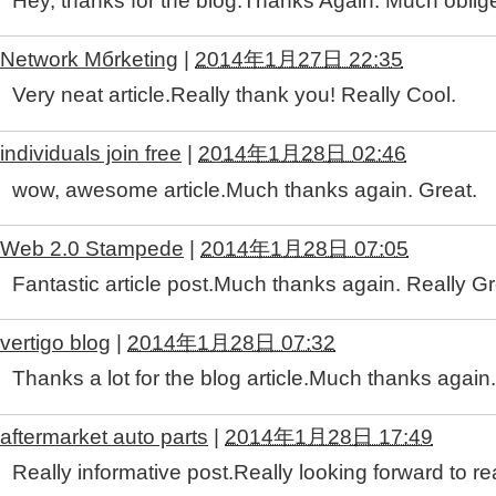
Hey, thanks for the blog.Thanks Again. Much oblig
Network Mбrketing
|
2014年1月27日 22:35
Very neat article.Really thank you! Really Cool.
individuals join free
|
2014年1月28日 02:46
wow, awesome article.Much thanks again. Great.
Web 2.0 Stampede
|
2014年1月28日 07:05
Fantastic article post.Much thanks again. Really Gr
vertigo blog
|
2014年1月28日 07:32
Thanks a lot for the blog article.Much thanks again.
aftermarket auto parts
|
2014年1月28日 17:49
Really informative post.Really looking forward to 