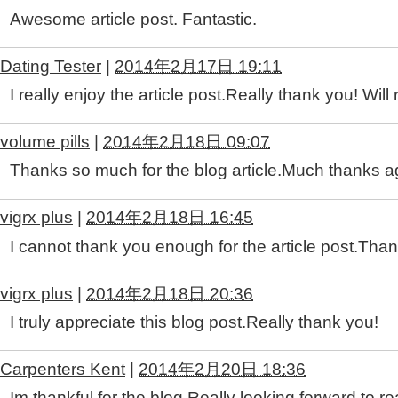
Awesome article post. Fantastic.
Dating Tester
|
2014年2月17日 19:11
I really enjoy the article post.Really thank you! Will 
volume pills
|
2014年2月18日 09:07
Thanks so much for the blog article.Much thanks a
vigrx plus
|
2014年2月18日 16:45
I cannot thank you enough for the article post.Than
vigrx plus
|
2014年2月18日 20:36
I truly appreciate this blog post.Really thank you!
Carpenters Kent
|
2014年2月20日 18:36
Im thankful for the blog.Really looking forward to 