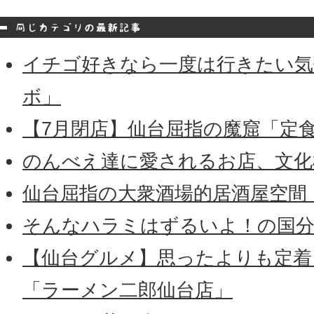
イチゴ好きなら一度は行きたい気
ボ」
【7月閉店】仙台屈指の魔窟「定
のんべえ達に愛されるお店、文化
仙台屈指の大衆酒場的居酒屋空間
そんなハラミはずるいよ！の国分
【仙台グルメ】思ったよりも定着
「ラーメン二郎仙台店」