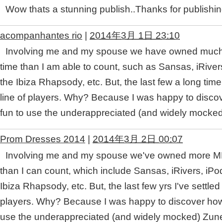
Wow thats a stunning publish..Thanks for publishing i
acompanhantes rio
|
2014年3月 1日 23:10
Involving me and my spouse we have owned much
time than I am able to count, such as Sansas, iRivers
the Ibiza Rhapsody, etc. But, the last few a long time
line of players. Why? Because I was happy to disco
fun to use the underappreciated (and widely mocked
Prom Dresses 2014
|
2014年3月 2日 00:07
Involving me and my spouse we've owned more M
than I can count, which include Sansas, iRivers, iPo
Ibiza Rhapsody, etc. But, the last few yrs I've settle
players. Why? Because I was happy to discover how
use the underappreciated (and widely mocked) Zune