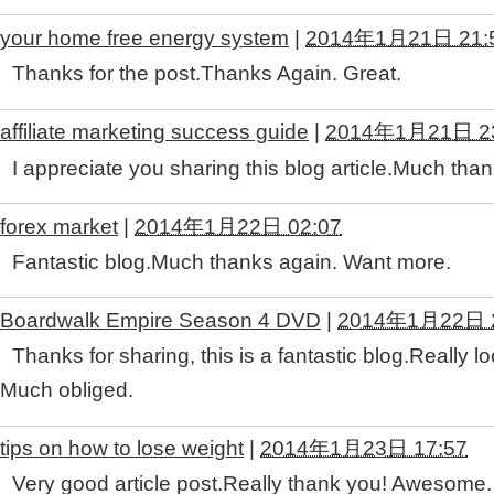
your home free energy system
|
2014年1月21日 21:
Thanks for the post.Thanks Again. Great.
affiliate marketing success guide
|
2014年1月21日 23
I appreciate you sharing this blog article.Much tha
forex market
|
2014年1月22日 02:07
Fantastic blog.Much thanks again. Want more.
Boardwalk Empire Season 4 DVD
|
2014年1月22日 2
Thanks for sharing, this is a fantastic blog.Really 
Much obliged.
tips on how to lose weight
|
2014年1月23日 17:57
Very good article post.Really thank you! Awesome.