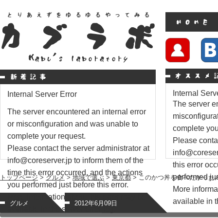
Internal Serv
Internal Server Error
The server en
The server encountered an internal error
misconfigura
or misconfiguration and was unable to
complete you
complete your request.
Please contac
Please contact the server administrator at
info@coreserv
info@coreserver.jp to inform them of the
this error oc
time this error occurred, and the actions
performed just
トップページ
>
グルメ
>
地域で選ぶ
>
東京都
> このかつ丼を食べたかった
you performed just before this error.
More informat
More information about this error may be
available in t
グルメ
2012年6月09日
available in the server error log.