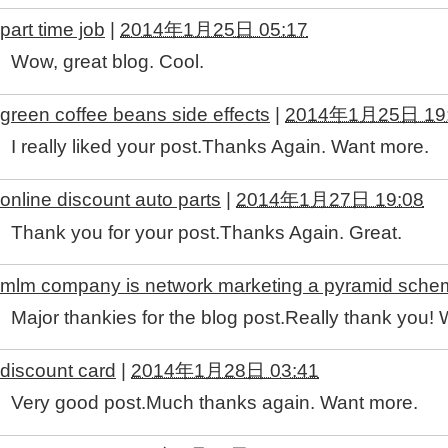
part time job
|
2014年1月25日 05:17
Wow, great blog. Cool.
green coffee beans side effects
|
2014年1月25日 19
I really liked your post.Thanks Again. Want more.
online discount auto parts
|
2014年1月27日 19:08
Thank you for your post.Thanks Again. Great.
mlm company is network marketing a pyramid sche
Major thankies for the blog post.Really thank you! Wi
discount card
|
2014年1月28日 03:41
Very good post.Much thanks again. Want more.