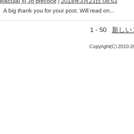
ejaculaГ§ГЈo precoce
|
2014年3月23日 08:53
A big thank you for your post. Will read on...
1 - 50
新しい
Copyright(C) 2010-20