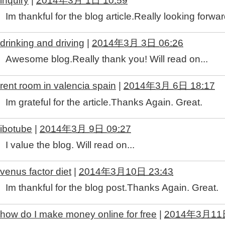
inquiry
|
2014年3月 1日 10:59
Im thankful for the blog article.Really looking forwa
drinking and driving
|
2014年3月 3日 06:26
Awesome blog.Really thank you! Will read on...
rent room in valencia spain
|
2014年3月 6日 18:17
Im grateful for the article.Thanks Again. Great.
ibotube
|
2014年3月 9日 09:27
I value the blog. Will read on...
venus factor diet
|
2014年3月10日 23:43
Im thankful for the blog post.Thanks Again. Great.
how do I make money online for free
|
2014年3月11日