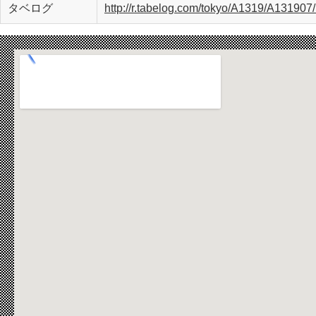
タベログ
http://r.tabelog.com/tokyo/A1319/A131907