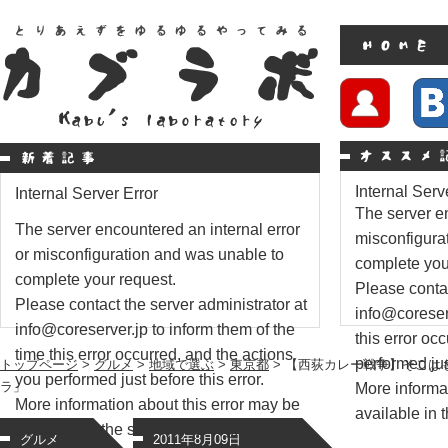
Internal Serv
Internal Server Error
The server en
The server encountered an internal error
misconfigura
or misconfiguration and was unable to
complete you
complete your request.
Please contac
Please contact the server administrator at
info@coreserv
info@coreserver.jp to inform them of the
this error oc
time this error occurred, and the actions
performed just
トップページ
>
グルメ
>
地域で選ぶ
>
東京都
> 【西荻カレー戦争】そこは
you performed just before this error.
ラ」
More informat
More information about this error may be
available in t
available in the server error log.
グルメ
2011年8月09日