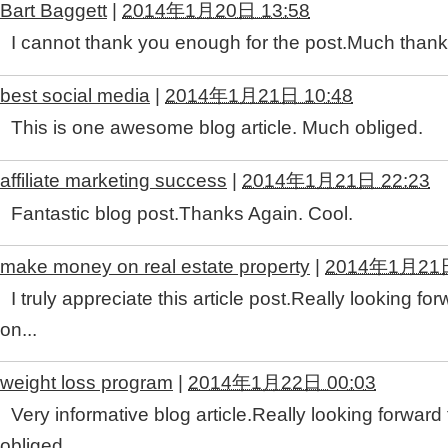
Bart Baggett
|
2014年1月20日 13:58
I cannot thank you enough for the post.Much than
best social media
|
2014年1月21日 10:48
This is one awesome blog article. Much obliged.
affiliate marketing success
|
2014年1月21日 22:23
Fantastic blog post.Thanks Again. Cool.
make money on real estate property
|
2014年1月21日
I truly appreciate this article post.Really looking fo
on...
weight loss program
|
2014年1月22日 00:03
Very informative blog article.Really looking forwar
obliged.