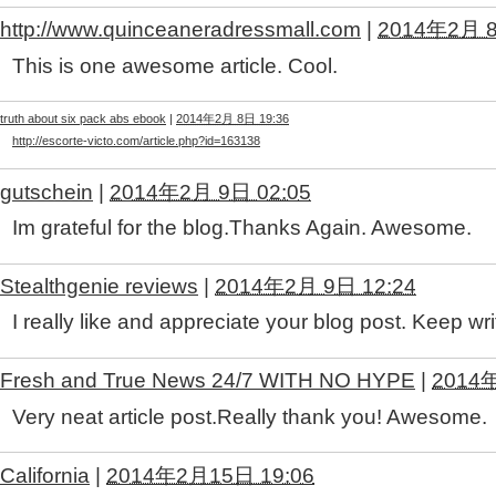
http://www.quinceaneradressmall.com
|
2014年2月 8
This is one awesome article. Cool.
truth about six pack abs ebook
|
2014年2月 8日 19:36
http://escorte-victo.com/article.php?id=163138
gutschein
|
2014年2月 9日 02:05
Im grateful for the blog.Thanks Again. Awesome.
Stealthgenie reviews
|
2014年2月 9日 12:24
I really like and appreciate your blog post. Keep wri
Fresh and True News 24/7 WITH NO HYPE
|
2014
Very neat article post.Really thank you! Awesome.
California
|
2014年2月15日 19:06