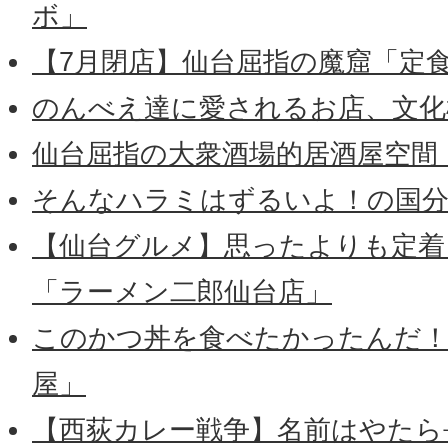
ボ」
【7月閉店】仙台屈指の魔窟「定
のんべえ達に愛されるお店、文化
仙台屈指の大衆酒場的居酒屋空間
そんなハラミはずるいよ！の国分
【仙台グルメ】思ったよりも定着
「ラーメン二郎仙台店」
このかつ丼を食べたかったんだ！
屋」
【西荻カレー戦争】名前はやたら