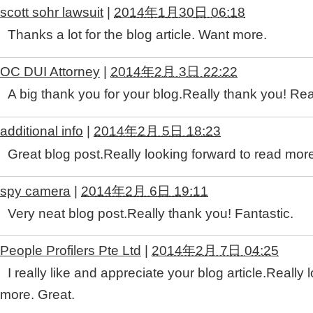
scott sohr lawsuit
|
2014年1月30日 06:18
Thanks a lot for the blog article. Want more.
OC DUI Attorney
|
2014年2月 3日 22:22
A big thank you for your blog.Really thank you! Rea
additional info
|
2014年2月 5日 18:23
Great blog post.Really looking forward to read mor
spy camera
|
2014年2月 6日 19:11
Very neat blog post.Really thank you! Fantastic.
People Profilers Pte Ltd
|
2014年2月 7日 04:25
I really like and appreciate your blog article.Really
more. Great.