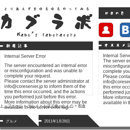
Internal Serv
Internal Server Error
The server en
The server encountered an internal error
misconfigura
or misconfiguration and was unable to
complete you
complete your request.
Please contac
Please contact the server administrator at
info@coreserv
info@coreserver.jp to inform them of the
this error oc
time this error occurred, and the actions
performed just
you performed just before this error.
More informat
More information about this error may be
available in t
トップページ
>
グルメ
>
お店で食べたもの
>
和食
available in the server error log.
グルメ
2011年1月29日