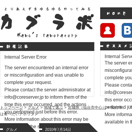
Internal Serv
Internal Server Error
The server en
The server encountered an internal error
misconfigura
or misconfiguration and was unable to
complete you
complete your request.
Please contac
Please contact the server administrator at
info@coreserv
info@coreserver.jp to inform them of the
this error oc
time this error occurred, and the actions
performed just
トップページ
>
グルメ
>
地域で選ぶ
>
宮城県（仙台市中心）
> 仙台市、「T
you performed just before this error.
は食べたいナポリタン
More informat
More information about this error may be
available in t
available in the server error log.
グルメ
2010年7月14日