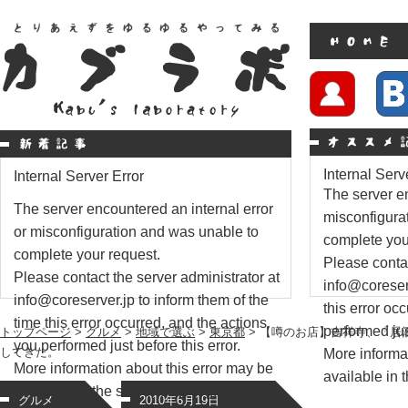
Internal Serv
Internal Server Error
The server en
The server encountered an internal error
misconfigura
or misconfiguration and was unable to
complete you
complete your request.
Please contac
Please contact the server administrator at
info@coreserv
info@coreserver.jp to inform them of the
this error oc
time this error occurred, and the actions
performed just
トップページ
>
グルメ
>
地域で選ぶ
>
東京都
> 【噂のお店】吉祥寺、「居
you performed just before this error.
してきた。
More informat
More information about this error may be
available in t
available in the server error log.
グルメ
2010年6月19日