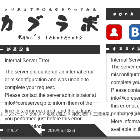
Internal Serv
Internal Server Error
The server en
The server encountered an internal error
misconfigura
or misconfiguration and was unable to
complete you
complete your request.
Please contac
Please contact the server administrator at
info@coreserv
info@coreserver.jp to inform them of the
this error oc
time this error occurred, and the actions
performed just
トップページ
>
グルメ
>
地域で選ぶ
>
神奈川県
> 三浦海岸、「レストランK
you performed just before this error.
More informat
More information about this error may be
available in t
グルメ
2010年6月02日
available in the server error log.