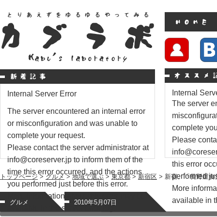
Internal Serv
Internal Server Error
The server en
The server encountered an internal error
misconfigura
or misconfiguration and was unable to
complete you
complete your request.
Please contac
Please contact the server administrator at
info@coreserv
info@coreserver.jp to inform them of the
this error oc
time this error occurred, and the actions
performed just
トップページ
>
グルメ
>
地域で選ぶ
>
東京都
>
新宿区
> 新宿、「長野屋
you performed just before this error.
More informat
More information about this error may be
available in t
グルメ
2010年5月07日
available in the server error log.