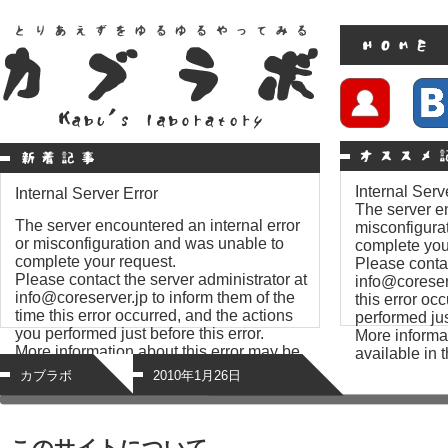
Internal Serv
Internal Server Error
The server en
The server encountered an internal error
misconfigura
or misconfiguration and was unable to
complete you
complete your request.
Please contac
Please contact the server administrator at
info@coreserv
info@coreserver.jp to inform them of the
this error oc
time this error occurred, and the actions
performed just
you performed just before this error.
More informat
More information about this error may be
available in t
available in the server error log.
カブラボ
2010年1月26日
このサイトについて