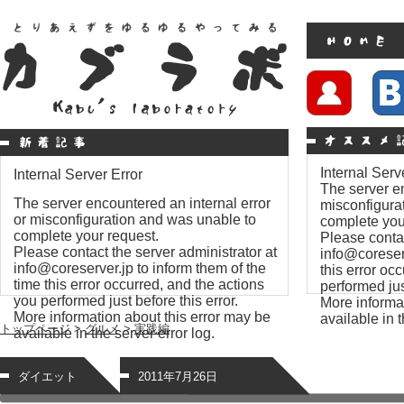
Internal Serv
Internal Server Error
The server en
The server encountered an internal error
misconfigura
or misconfiguration and was unable to
complete you
complete your request.
Please contac
Please contact the server administrator at
info@coreserv
info@coreserver.jp to inform them of the
this error oc
time this error occurred, and the actions
performed just
you performed just before this error.
More informat
More information about this error may be
available in t
トップページ
>
グルメ
>
実践編
available in the server error log.
ダイエット
2011年7月26日